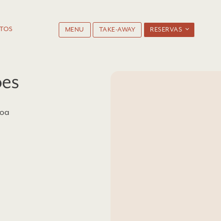
TOS
MENU
TAKE-AWAY
RESERVAS
ões
boa