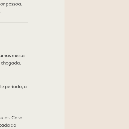
por pessoa.
.
lgumas mesas
e chegada.
te período, a
nutos. Caso
rcada da