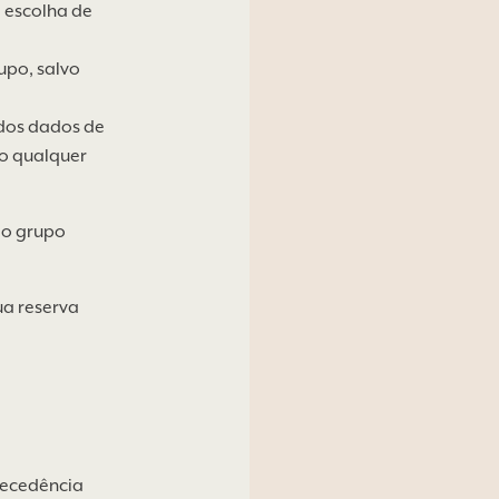
à escolha de
upo, salvo
 dos dados de
do qualquer
 o grupo
sua reserva
e
tecedência