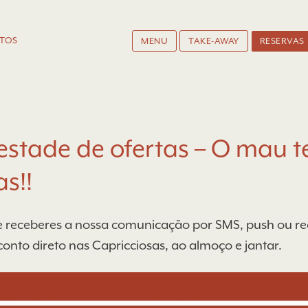
TOS
MENU
TAKE-AWAY
RESERVAS
stade de ofertas – O mau t
as!!
receberes a nossa comunicação por SMS, push ou rede
onto direto nas Capricciosas, ao almoço e jantar.